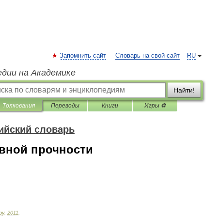
Запомнить сайт
Словарь на свой сайт
RU
едии на Академике
Найти!
Толкования
Переводы
Книги
Игры ⚽
ийский словарь
вной прочности
ру
.
2011
.