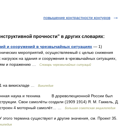
повышение контрастности контуров
нструктивной прочности" в других словарях:
ий и сооружений в чрезвычайных ситуациях
— 1)
хнических мероприятий, осуществляемый с целью снижения
 нагрузок на здания и сооружения в чрезвычайных ситуациях,
ниям и поражению …
Словарь черезвычайных ситуаций
21 на викискладе …
Википедия
я наука и техника В дореволюционной России был
трукции. Свои самолёты создали (1909 1914) Я. М. Гаккель, Д.
л построен 4 моторный самолёт… …
Большая советская энциклопедия
 этого термина существуют и другие значения, см. Проект 35.
кипедия