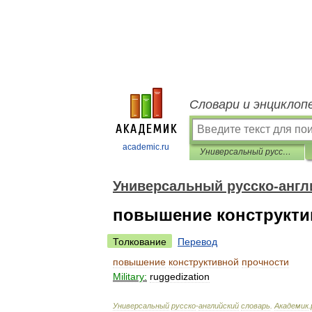
Словари и энциклоп
academic.ru
Универсальный русско-английский словарь
Универсальный русско-англ
повышение конструкти
Толкование
Перевод
повышение
конструктивной
прочности
Military:
ruggedization
Универсальный
русско
-
английский
словарь
.
Академик
.