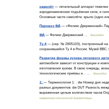
самолёт
— летательный аппарат тяжелее в
аэродинамическая подъёмная сила, и сило
Основные части самолёта: крыло (одно и
Паровоз ФД
— «Феликс Дзержинский» П
ФД
— Феликс Дзержинский …
Википедия
Ту-4
— (сер. № 2805103), построенный на
сохранившийся Ту 4 в России. Музей ВВ
Развитие формы кузова легкового авт
автомобиля зависит от конструкции и ком
изготовления кузова. В свою очередь, воз
технологические приёмы и… …
Википедия
1:
— Терминология 1: : dw Номер дня неде
разных документов: dw DUT Разность меж
выраженная целым количеством часов О
нормативно-технической документации