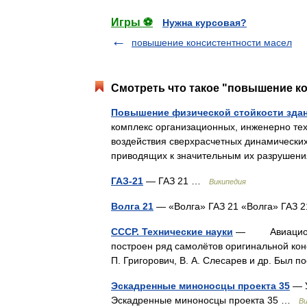
Игры ⚽
Нужна курсовая?
повышение консистентности масел
Смотреть что такое "повышение ко
Повышение физической стойкости здан
комплекс организационных, инженерно те
воздействия сверхрасчетных динамических
приводящих к значительным их разруше
ГАЗ-21
— ГАЗ 21 …
Википедия
Волга 21
— «Волга» ГАЗ 21 «Волга» ГАЗ 
СССР. Технические науки
— Авиационна
построен ряд самолётов оригинальной конс
П. Григорович, В. А. Слесарев и др. Бы
Эскадренные миноносцы проекта 35
— У
Эскадренные миноносцы проекта 35 …
Ви