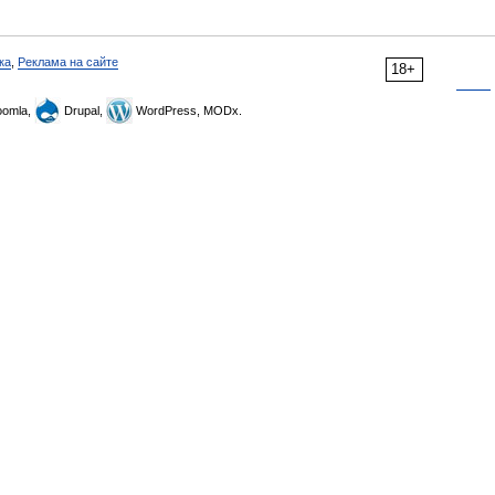
ка
,
Реклама на сайте
18+
omla,
Drupal,
WordPress, MODx.