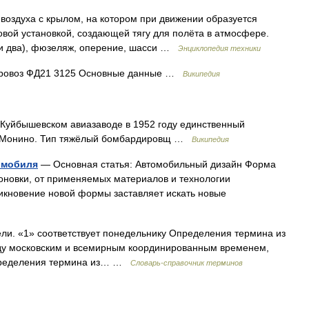
оздуха с крылом, на котором при движении образуется
вой установкой, создающей тягу для полёта в атмосфере.
ли два), фюзеляж, оперение, шасси …
Энциклопедия техники
аровоз ФД21 3125 Основные данные …
Википедия
 Куйбышевском авиазаводе в 1952 году единственный
С, Монино. Тип тяжёлый бомбардировщ …
Википедия
омобиля
— Основная статья: Автомобильный дизайн Форма
поновки, от применяемых материалов и технологии
никновение новой формы заставляет искать новые
ли. «1» соответствует понедельнику Определения термина из
ду московским и всемирным координированным временем,
пределения термина из… …
Словарь-справочник терминов